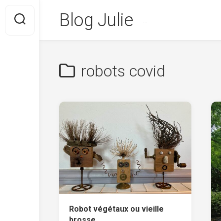
Skip
Blog Julie
to
…
content
robots covid
Robot végétaux ou vieille
brosse