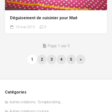
Déguisement de cuisinier pour Maé
19 mai 2013
0
Page 1 sur 5
1
2
3
4
5
»
Catégories
Autres créations : Scrapbooking…
Autres créations couture