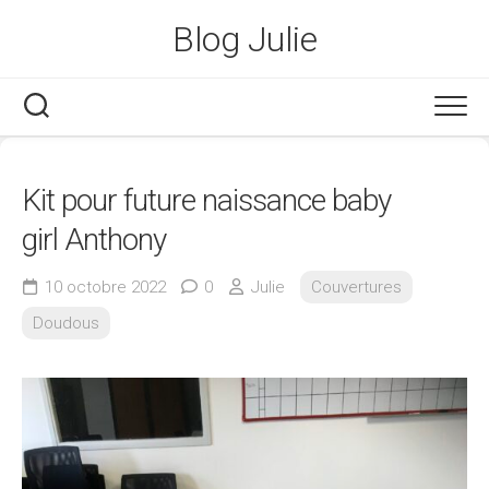
Skip
Blog Julie
to
content
Kit pour future naissance baby
girl Anthony
10 octobre 2022
0
Julie
Couvertures
Doudous