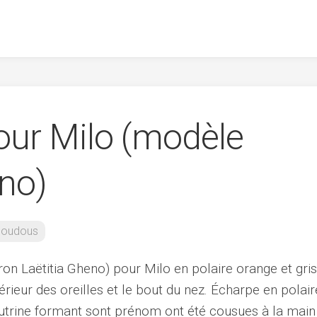
our Milo (modèle
eno)
oudous
ron Laëtitia Gheno) pour Milo en polaire orange et gris
térieur des oreilles et le bout du nez. Écharpe en polair
 feutrine formant sont prénom ont été cousues à la main