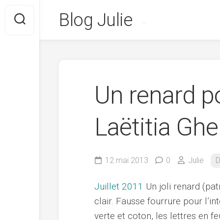
Skip
Blog Julie
to
…
content
Un renard p
Laëtitia Gh
12 mai 2013
0
Julie
D
Juillet 2011
Un joli renard (pat
clair. Fausse fourrure pour l’in
verte et coton, les lettres en