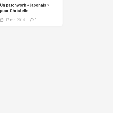
Un patchwork « japonais »
pour Christelle
17 mai 2014
0